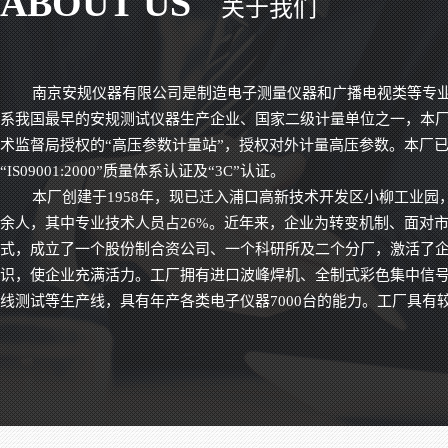
ABOUT US
关于我们
南京安规仪器有限公司是制造电子测量仪器和广播电视类等专业
系我国最早的安规测试仪器生产企业、国家二级计量单位之一，本
术监督局授权的“高压参数计量站”，授权对外计量高压参数。本厂
“IS09001:2000”质量体系认证及“3C”认证。
本厂创建于1958年，现已迁入浦口高新技术开发区小柳工业园，
余人，其中专业技术人员占26%。近年来，企业为转变机制、面对
式，成立了一个股份制合资公司、一个科研所及二个分厂，激活了
CJ2672A
识，使企业充满活力。工厂拥有进口波峰焊机、全制式彩色集中信
线测试等生产线，具有年产各类电子仪器7000台的能力。工厂具有
模具设计与制造能力，可进行新产品的开发和研制。
近年来工厂力克超高压难关，生产的5-10万伏耐压测试仪，抗
造型美观，质量稳定。根据医用电气设备GB9706.1标准，研制生产
地、泄漏电流测试仪，以高可靠性受到用户的广泛好评，在全国的
的信誉和市场占有率。