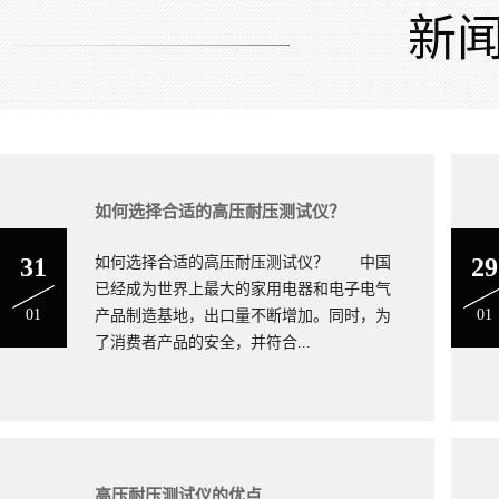
“长江牌”系列安规测试仪器是通用性的测量仪器，其中高压交、直
新
缘电阻测试仪、泄漏电流测试仪、接地电阻测试仪，广泛应用于电
研院所、国防军工、航空航天、通讯设备、电力系统、铁路车辆、
器械、电子仪器、电工器材及元器件、微电脑生产企业的试验和出
地址：江苏省南京市浦口区柳州北路21号 邮编：210031
电话：13057682911 QQ邮箱：2359369508@qq.com
如何选择合适的高压耐压测试仪？
31
29
如何选择合适的高压耐压测试仪？ 中国
已经成为世界上最大的家用电器和电子电气
01
01
产品制造基地，出口量不断增加。同时，为
了消费者产品的安全，并符合...
高压耐压测试仪的优点