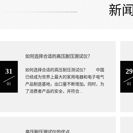
“长江牌”系列安规测试仪器是通用性的测量仪器，其中高压交、直
新
缘电阻测试仪、泄漏电流测试仪、接地电阻测试仪，广泛应用于电
研院所、国防军工、航空航天、通讯设备、电力系统、铁路车辆、
器械、电子仪器、电工器材及元器件、微电脑生产企业的试验和出
地址：江苏省南京市浦口区柳州北路21号 邮编：210031
电话：13057682911 QQ邮箱：2359369508@qq.com
如何选择合适的高压耐压测试仪？
31
29
如何选择合适的高压耐压测试仪？ 中国
已经成为世界上最大的家用电器和电子电气
01
01
产品制造基地，出口量不断增加。同时，为
了消费者产品的安全，并符合...
高压耐压测试仪的优点