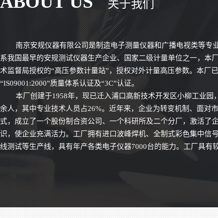
ABOUT US
关于我们
3C检查必备耐压
南京安规仪器有限公司是制造电子测量仪器和广播电视类等专业
系我国最早的安规测试仪器生产企业、国家二级计量单位之一，本
术监督局授权的“高压参数计量站”，授权对外计量高压参数。本厂
“IS09001:2000”质量体系认证及“3C”认证。
本厂创建于1958年，现已迁入浦口高新技术开发区小柳工业园，
余人，其中专业技术人员占26%。近年来，企业为转变机制、面对
式，成立了一个股份制合资公司、一个科研所及二个分厂，激活了
识，使企业充满活力。工厂拥有进口波峰焊机、全制式彩色集中信
线测试等生产线，具有年产各类电子仪器7000台的能力。工厂具有
模具设计与制造能力，可进行新产品的开发和研制。
近年来工厂力克超高压难关，生产的5-10万伏耐压测试仪，抗
造型美观，质量稳定。根据医用电气设备GB9706.1标准，研制生产
地、泄漏电流测试仪，以高可靠性受到用户的广泛好评，在全国的
的信誉和市场占有率。